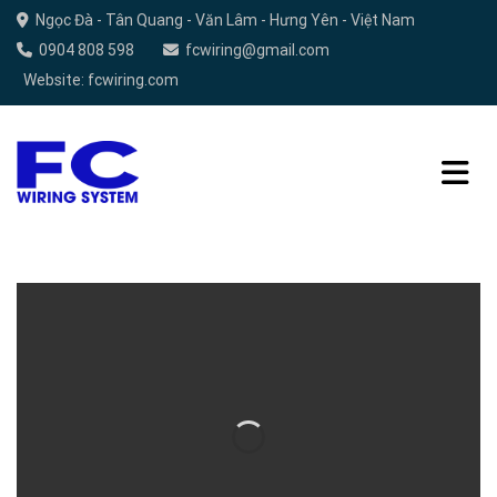
Chuyển
Ngọc Đà - Tân Quang - Văn Lâm - Hưng Yên - Việt Nam
đến
0904 808 598
fcwiring@gmail.com
nội
Website: fcwiring.com
dung