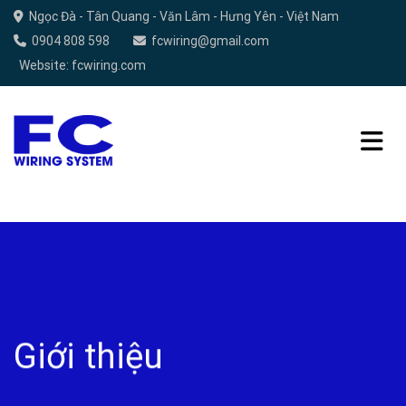
Chuyển
Ngọc Đà - Tân Quang - Văn Lâm - Hưng Yên - Việt Nam
đến
0904 808 598
fcwiring@gmail.com
nội
Website: fcwiring.com
dung
Giới thiệu