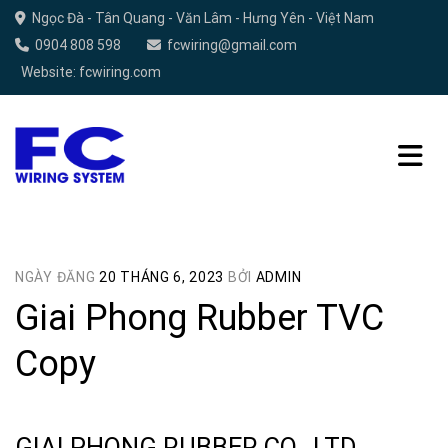
Chuyển
Ngọc Đà - Tân Quang - Văn Lâm - Hưng Yên - Việt Nam
đến
0904 808 598
fcwiring@gmail.com
nội
Website: fcwiring.com
dung
NGÀY ĐĂNG
20 THÁNG 6, 2023
BỞI
ADMIN
Giai Phong Rubber TVC
Copy
GIAI PHONG RUBBER CO., LTD